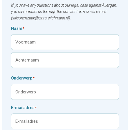
If you have any questions about our legal case against Allergan,
you can contact us through the contact form or via e-mail
(siliconenzaak@clara-wichmann.nl).
Naam
*
V
o
o
A
r
Onderwerp
*
c
n
h
a
t
a
e
m
r
E-mailadres
*
n
a
a