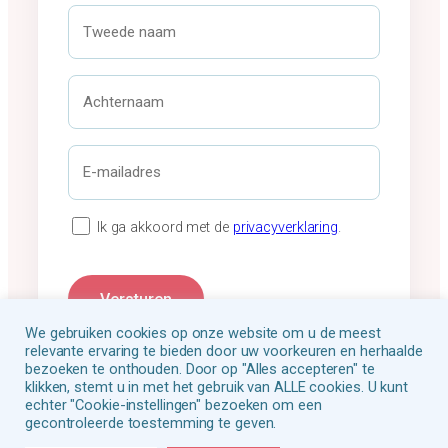
r
T
n
w
a
e
a
e
A
m
d
c
*
e
h
n
t
E
a
e
-
a
r
m
m
n
a
P
Ik ga akkoord met de
privacyverklaring
.
a
i
r
a
l
i
m
a
v
Versturen
*
d
a
We gebruiken cookies op onze website om u de meest
r
c
relevante ervaring te bieden door uw voorkeuren en herhaalde
e
y
bezoeken te onthouden. Door op "Alles accepteren" te
s
klikken, stemt u in met het gebruik van ALLE cookies. U kunt
v
echter "Cookie-instellingen" bezoeken om een
*
e
gecontroleerde toestemming te geven.
r