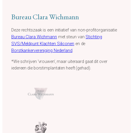
r
d
Bureau Clara Wichmann
m
e
Deze rechtszaak is een initiatief van non-profitorganisatie
t
Bureau Clara Wichmann
met steun van
Stichting
h
SVS/Meldpunt Klachten Siliconen
en de
e
Borstkankervereniging Nederland
.
t
p
*We schrijven ‘vrouwen’, maar uiteraard gaat dit over
r
iedereen die borstimplantaten heeft (gehad).
i
v
a
c
y
b
e
l
e