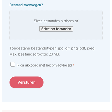
Bestand toevoegen?
Sleep bestanden hierheen of
Selecteer bestanden
Toegestane bestandstypen: jpg, gif, png, pdf, jpeg,
Max. bestandsgrootte: 20 MB.
I
Ik ga akkoord met het privacybeleid.
*
k
g
a
Versturen
a
k
k
o
o