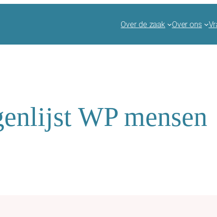
Over de zaak
Over ons
Vr
genlijst WP mensen