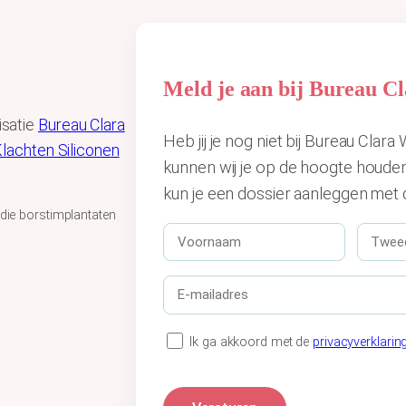
Meld je aan bij Bureau 
isatie
Bureau Clara
Heb jij je nog niet bij Bureau Cla
lachten Siliconen
kunnen wij je op de hoogte houde
kun je een dossier aanleggen met 
 die borstimplantaten
V
T
o
w
o
e
E
r
e
-
n
d
m
a
e
P
Ik ga akkoord met de
privacyverklarin
a
a
n
r
i
m
a
i
l
a
*
v