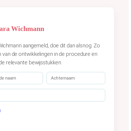
Clara Wichmann
ra Wichmann aangemeld, doe dit dan alsnog. Zo
n van de ontwikkelingen in de procedure en
de relevante bewijsstukken.
A
c
h
t
e
r
g
.
n
a
a