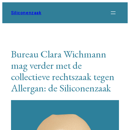
Ga
naar
Siliconenzaak
de
inhoud
Bureau Clara Wichmann
mag verder met de
collectieve rechtszaak tegen
Allergan: de Siliconenzaak