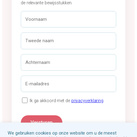
de relevante bewijsstukken.
V
o
o
r
T
n
w
a
e
a
e
A
m
d
c
*
e
h
n
t
E
a
e
-
a
r
m
m
n
a
P
Ik ga akkoord met de
privacyverklaring
.
a
i
r
a
l
i
m
a
v
Versturen
*
d
a
We gebruiken cookies op onze website om u de meest
r
c