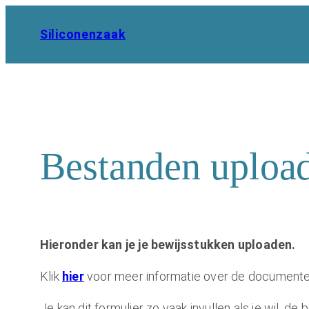
Ga
naar
Siliconenzaak
de
inhoud
Bestanden uploa
Hieronder kan je je bewijsstukken uploaden.
Klik
hier
voor meer informatie over de documente
Je kan dit formulier zo vaak invullen als je wil, 