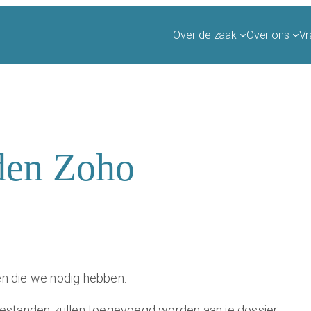
Over de zaak
Over ons
Vr
den Zoho
n die we nodig hebben.
de bestanden zullen toegevoegd worden aan je dossier.