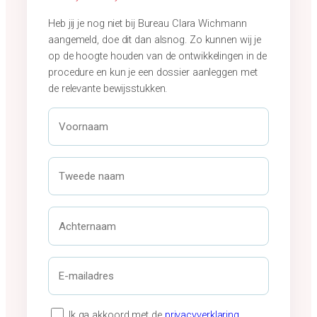
Heb jij je nog niet bij Bureau Clara Wichmann
aangemeld, doe dit dan alsnog. Zo kunnen wij je
op de hoogte houden van de ontwikkelingen in de
procedure en kun je een dossier aanleggen met
de relevante bewijsstukken.
V
o
o
r
T
n
w
a
e
a
e
A
m
d
c
*
e
h
n
t
E
a
e
-
a
r
m
m
n
a
P
Ik ga akkoord met de
privacyverklaring
.