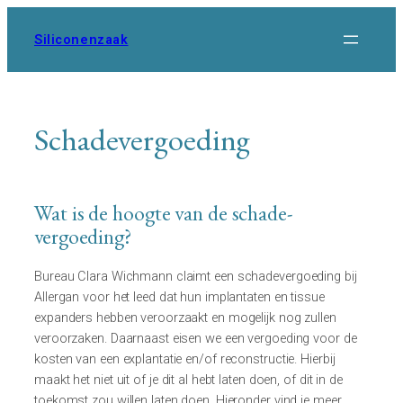
Ga
naar
Siliconenzaak
de
inhoud
Schadevergoeding
Wat is de hoogte van de schade-
vergoeding?
Bureau Clara Wichmann claimt een schadevergoeding bij
Allergan voor het leed dat hun implantaten en tissue
expanders hebben veroorzaakt en mogelijk nog zullen
veroorzaken. Daarnaast eisen we een vergoeding voor de
kosten van een explantatie en/of reconstructie. Hierbij
maakt het niet uit of je dit al hebt laten doen, of dit in de
toekomst zou willen laten doen. Hieronder vind je meer