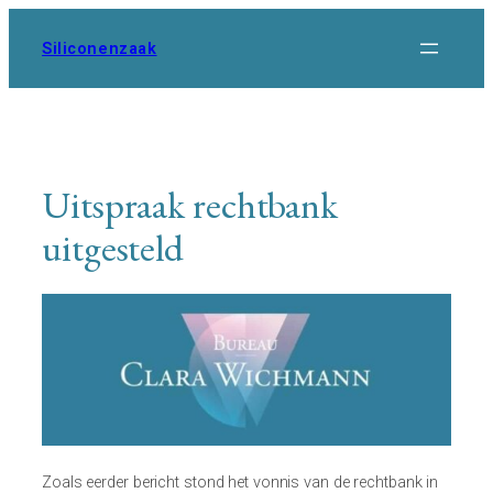
Ga
naar
Siliconenzaak
de
inhoud
Uitspraak rechtbank
uitgesteld
Zoals eerder bericht stond het vonnis van de rechtbank in