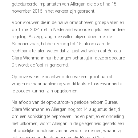
getextureerde implantaten van Allergan die op of na 15
november 2016 in het verkeer zijn gebracht.
Voor vrouwen die in de nauw omschreven groep vallen en
op 1 mei 2024 niet in Nederland woonden geldt een andere
regeling. Als zij graag mee willen blijven doen met de
Siliconenzaak, hebben ze nog tot 15 juli om aan de
rechtbank te laten weten dat zij juist wel willen dat Bureau
Clara Wichmann hun belangen behartigt in deze procedure.
Dit wordt de ‘opt-in’ genoemd.
Op onze website beantwoorden we een groot aantal
vragen die naar aanleiding van dit laatste tussenvonnis bij
je zouden kunnen zijn opgekomen.
Na afloop van de opt-out/opt-in periode hebben Bureau
Clara Wichmann en Allergan nog tot 14 augustus de tijd
om een schikking te beproeven. Indien partijen er onderling
niet uitkomen, wordt Allergan in de gelegenheid gesteld een
inhoudelijke conclusie van antwoord te nemen, waarin zij
zal reageren op de standpunten die Bureau Clara