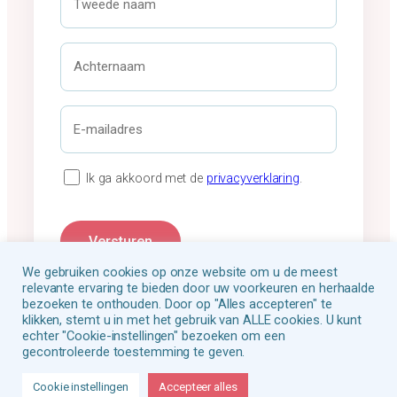
n
w
a
e
a
e
A
m
d
c
*
e
h
n
t
E
a
e
-
a
r
m
m
n
a
P
Ik ga akkoord met de
privacyverklaring
.
a
i
r
a
l
i
m
a
v
Versturen
*
d
a
We gebruiken cookies op onze website om u de meest
r
c
relevante ervaring te bieden door uw voorkeuren en herhaalde
e
y
bezoeken te onthouden. Door op "Alles accepteren" te
s
v
klikken, stemt u in met het gebruik van ALLE cookies. U kunt
echter "Cookie-instellingen" bezoeken om een
*
e
gecontroleerde toestemming te geven.
r
Siliconenzaak
Contact
k
Cookie instellingen
Accepteer alles