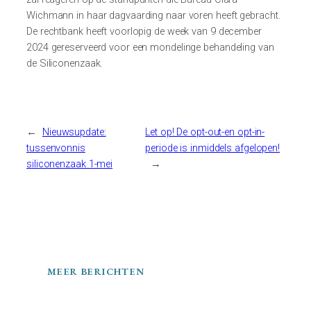
Wichmann in haar dagvaarding naar voren heeft gebracht.
De rechtbank heeft voorlopig de week van 9 december
2024 gereserveerd voor een mondelinge behandeling van
de Siliconenzaak.
←
Nieuwsupdate:
Let op! De opt-out-en opt-in-
tussenvonnis
periode is inmiddels afgelopen!
siliconenzaak 1-mei
→
MEER BERICHTEN