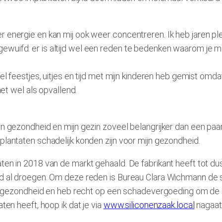
r energie en kan mij ook weer concentreren. Ik heb jaren pl
ewuifd: er is altijd wel een reden te bedenken waarom je m
l feestjes, uitjes en tijd met mijn kinderen heb gemist omdat 
het wel als opvallend.
jn gezondheid en mijn gezin zoveel belangrijker dan een paar
plantaten schadelijk konden zijn voor mijn gezondheid.
taten in 2018 van de markt gehaald. De fabrikant heeft to
jd al droegen. Om deze reden is Bureau Clara Wichmann de s
mijn gezondheid en heb recht op een schadevergoeding om de 
ten heeft, hoop ik dat je via
www.siliconenzaak.local
nagaat 