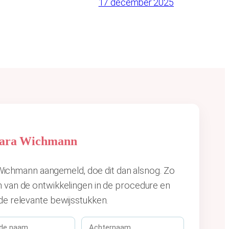
17 december 2025
Clara Wichmann
ra Wichmann aangemeld, doe dit dan alsnog. Zo
n van de ontwikkelingen in de procedure en
de relevante bewijsstukken.
A