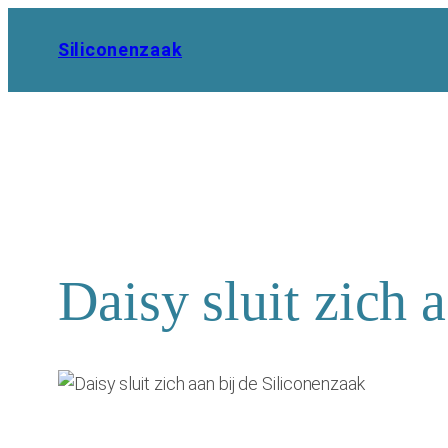
Ga
naar
Siliconenzaak
de
inhoud
Daisy sluit zich 