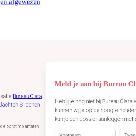
gen afgewezen
Meld je aan bij Bureau 
isatie
Bureau Clara
Heb jij je nog niet bij Bureau Cla
lachten Siliconen
kunnen wij je op de hoogte houde
kun je een dossier aanleggen met 
 die borstimplantaten
V
T