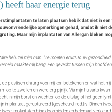
 heeft haar energie terug
stimplantaten te laten plaatsen heb ik dat niet in een
rouwonvriendelijke opmerkingen gehad, omdat ik niet d
oting. Maar mijn implantaten van Allergan bleken mogel
.
taire heb, zei mijn man: “Ze moeten eruit! Jouw gezondheid is
ekerheid maakte mij bang. Een gevecht tussen mijn hoofd en
de plastisch chirurg voor mij kon betekenen en wat het mi
rm op te zwellen en werd erg pijnlijk. Via mijn huisarts kwa
ht in mijn borst en wachten op de uitslag of het geen lymf
jn implantaat geruptureerd [gescheurd, red.] is. Binnen twe
e twee implantaten bijna doormidden en helemaal verkleurd was.