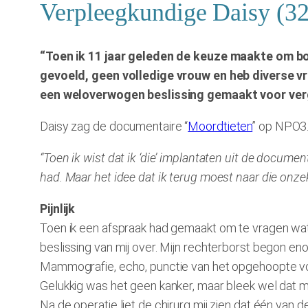
Verpleegkundige Daisy (32)
“Toen ik 11 jaar geleden de keuze maakte om bor
gevoeld, geen volledige vrouw en heb diverse v
een weloverwogen beslissing gemaakt voor vergr
Daisy zag de documentaire “
Moordtieten
” op NPO3
“Toen ik wist dat ik ‘die’ implantaten uit de documen
had. Maar het idee dat ik terug moest naar die onz
Pijnlijk
Toen ik een afspraak had gemaakt om te vragen wat 
beslissing van mij over. Mijn rechterborst begon eno
Mammografie, echo, punctie van het opgehoopte voc
Gelukkig was het geen kanker, maar bleek wel dat mi
Na de operatie liet de chirurg mij zien dat één van d