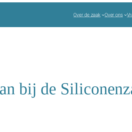
Over de zaak
Over ons
Vr
aan bij de Siliconen