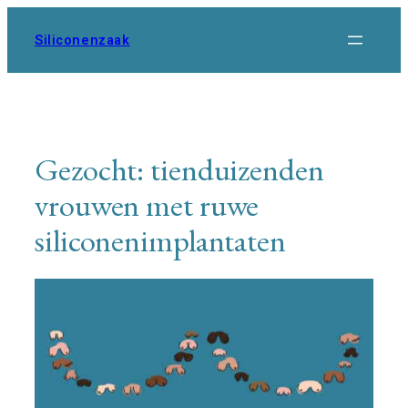
Ga
naar
Siliconenzaak
de
inhoud
Gezocht: tienduizenden
vrouwen met ruwe
siliconenimplantaten