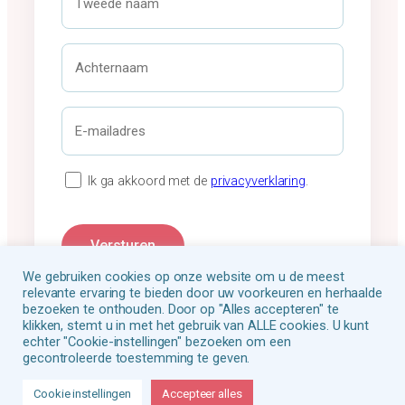
n
w
a
e
a
e
A
m
d
c
*
e
h
n
t
E
a
e
-
a
r
m
m
n
a
P
Ik ga akkoord met de
privacyverklaring
.
a
i
r
a
l
i
m
a
v
Versturen
*
d
a
We gebruiken cookies op onze website om u de meest
r
c
relevante ervaring te bieden door uw voorkeuren en herhaalde
e
y
bezoeken te onthouden. Door op "Alles accepteren" te
s
klikken, stemt u in met het gebruik van ALLE cookies. U kunt
v
echter "Cookie-instellingen" bezoeken om een
*
e
gecontroleerde toestemming te geven.
r
Siliconenzaak
Contact
k
Cookie instellingen
Accepteer alles