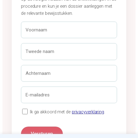
procedure en kun je een dossier aanleggen met
de relevante bewijsstukken.
V
o
o
r
T
n
w
a
e
a
e
A
m
d
c
*
e
h
n
t
E
a
e
-
a
r
m
m
n
a
P
Ik ga akkoord met de
privacyverklaring
.
a
i
r
a
l
i
m
a
v
Versturen