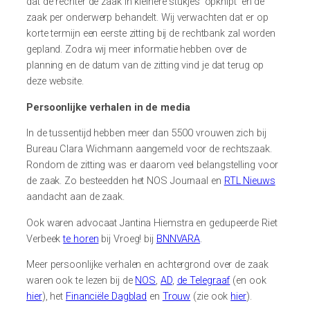
dat de rechter de zaak in kleinere stukjes ‘opknipt’ en de
zaak per onderwerp behandelt. Wij verwachten dat er op
korte termijn een eerste zitting bij de rechtbank zal worden
gepland. Zodra wij meer informatie hebben over de
planning en de datum van de zitting vind je dat terug op
deze website.
Persoonlijke verhalen in de media
In de tussentijd hebben meer dan 5500 vrouwen zich bij
Bureau Clara Wichmann aangemeld voor de rechtszaak.
Rondom de zitting was er daarom veel belangstelling voor
de zaak. Zo besteedden het NOS Journaal en
RTL Nieuws
aandacht aan de zaak.
Ook waren advocaat Jantina Hiemstra en gedupeerde Riet
Verbeek
te horen
bij Vroeg! bij
BNNVARA
.
Meer persoonlijke verhalen en achtergrond over de zaak
waren ook te lezen bij de
NOS
,
AD
,
de Telegraaf
(en ook
hier
), het
Financiële Dagblad
en
Trouw
(zie ook
hier
).