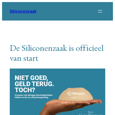
Ga
naar
Siliconenzaak
de
inhoud
De Siliconenzaak is officieel
van start